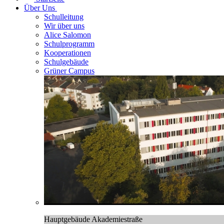
Über Uns
Schulleitung
Wir über uns
Alice Salomon
Schulprogramm
Kooperationen
Schulgebäude
Grüner Campus
Hauptgebäude Akademiestraße