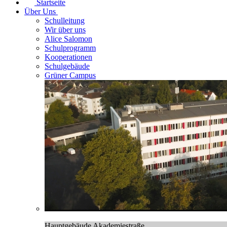
Startseite
Über Uns
Schulleitung
Wir über uns
Alice Salomon
Schulprogramm
Kooperationen
Schulgebäude
Grüner Campus
Hauptgebäude Akademiestraße