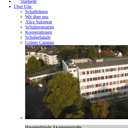
Startseite
Über Uns
Schulleitung
Wir über uns
Alice Salomon
Schulprogramm
Kooperationen
Schulgebäude
Grüner Campus
Hauptgebäude Akademiestraße