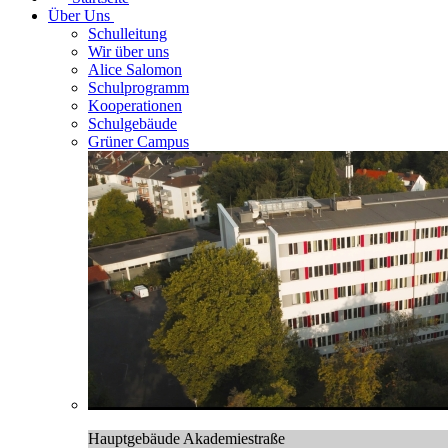
Über Uns
Schulleitung
Wir über uns
Alice Salomon
Schulprogramm
Kooperationen
Schulgebäude
Grüner Campus
Hauptgebäude Akademiestraße