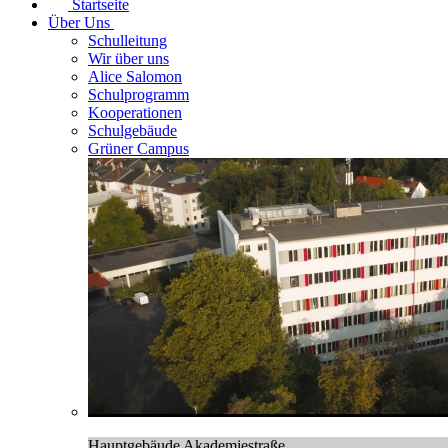
Startseite
Über Uns
Schulleitung
Wir über uns
Alice Salomon
Schulprogramm
Kooperationen
Schulgebäude
Grüner Campus
Hauptgebäude Akademiestraße