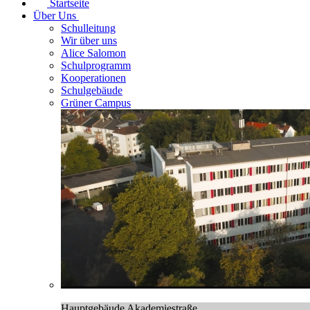
Startseite
Über Uns
Schulleitung
Wir über uns
Alice Salomon
Schulprogramm
Kooperationen
Schulgebäude
Grüner Campus
Hauptgebäude Akademiestraße