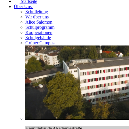
Startseite
Über Uns
Schulleitung
Wir über uns
Alice Salomon
Schulprogramm
Kooperationen
Schulgebäude
Grüner Campus
Hauptgebäude Akademiestraße