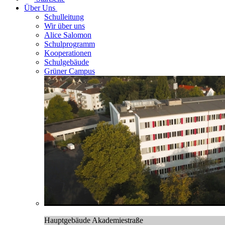
Über Uns
Schulleitung
Wir über uns
Alice Salomon
Schulprogramm
Kooperationen
Schulgebäude
Grüner Campus
Hauptgebäude Akademiestraße