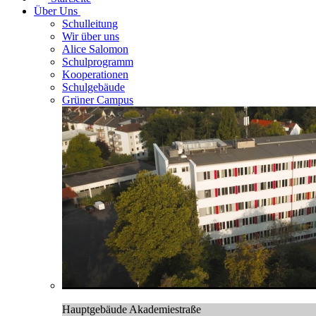
Über Uns
Schulleitung
Wir über uns
Alice Salomon
Schulprogramm
Kooperationen
Schulgebäude
Grüner Campus
Hauptgebäude Akademiestraße