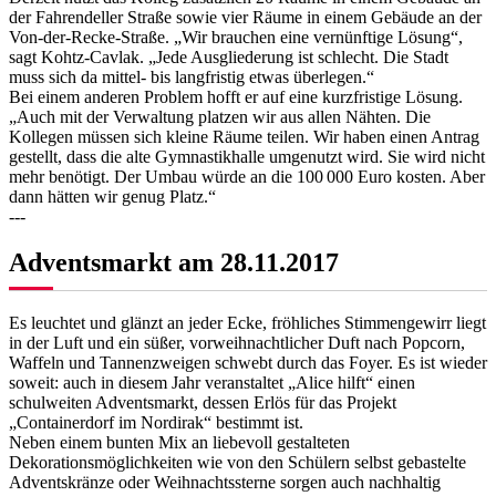
der Fahrendeller Straße sowie vier Räume in einem Gebäude an der
Von-der-Recke-Straße. „Wir brauchen eine vernünftige Lösung“,
sagt Kohtz-Cavlak. „Jede Ausgliederung ist schlecht. Die Stadt
muss sich da mittel- bis langfristig etwas überlegen.“
Bei einem anderen Problem hofft er auf eine kurzfristige Lösung.
„Auch mit der Verwaltung platzen wir aus allen Nähten. Die
Kollegen müssen sich kleine Räume teilen. Wir haben einen Antrag
gestellt, dass die alte Gymnastikhalle umgenutzt wird. Sie wird nicht
mehr benötigt. Der Umbau würde an die 100 000 Euro kosten. Aber
dann hätten wir genug Platz.“
---
Adventsmarkt am 28.11.2017
Es leuchtet und glänzt an jeder Ecke, fröhliches Stimmengewirr liegt
in der Luft und ein süßer, vorweihnachtlicher Duft nach Popcorn,
Waffeln und Tannenzweigen schwebt durch das Foyer. Es ist wieder
soweit: auch in diesem Jahr veranstaltet „Alice hilft“ einen
schulweiten Adventsmarkt, dessen Erlös für das Projekt
„Containerdorf im Nordirak“ bestimmt ist.
Neben einem bunten Mix an liebevoll gestalteten
Dekorationsmöglichkeiten wie von den Schülern selbst gebastelte
Adventskränze oder Weihnachtssterne sorgen auch nachhaltig