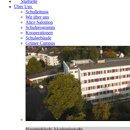
Startseite
Über Uns
Schulleitung
Wir über uns
Alice Salomon
Schulprogramm
Kooperationen
Schulgebäude
Grüner Campus
Hauptgebäude Akademiestraße