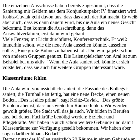
Die einzelnen Ausschüsse haben bereits zugestimmt, dass die
Sanierung mir Geldern aus dem Konjunkturpaket IV finanziert wird.
Kohtz-Cavlak geht davon aus, dass das auch der Rat macht. Er weiß
aber auch, dass es dann dauern wird, bis die Aula ein neues Gesicht
bekommt. Erst kommt die Ausschreibung, dann das
Auswahlverfahren, erst dann wird gebaut.
Viele Fenster, mit Licht durchflutet, Konferenztechnik. Er weiß
immerhin schon, wie die neue Aula aussehen könnte, aussehen
sollte. „Eine große Bühne zu haben ist toll. Die wird ja jetzt schon
von anderen Gruppen genutzt. Die Laienspielschar von Aral ist zum
Beispiel bei uns aktiv.“ Wenn die Aula saniert sei, könnte er sich
vorstellen, dass sie auch für weitere Gruppen interessant wäre.
Klassenräume fehlen
Die Aula wird voraussichtlich saniert, die Fassade des Kollegs ist
saniert, die Turnhalle ist fertig, hat eine neue Decke, einen neuen
Boden. „Das ist alles prima“, sagt Kohtz-Cavlak. „Das größte
Problem aber ist, dass uns weiterhin Räume fehlen. Wir werden
gewollt größer. Die Stadt will das ja auch. Wir bilden in Berufen
aus, bei denen Fachkräfte benötigt werden: Erzieher und
Pflegekräfte. Wir haben ja auch schon weitere Gebäude und damit
Klassenräume zur Verfügung gestellt bekommen. Wir haben aber
sogar darüber hinaus Bedarf.“
Derzeit nutzt das Kolleg zusätzlich 20 Räume in einem Gebäude an