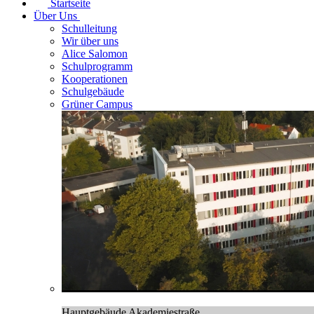
Startseite
Über Uns
Schulleitung
Wir über uns
Alice Salomon
Schulprogramm
Kooperationen
Schulgebäude
Grüner Campus
Hauptgebäude Akademiestraße