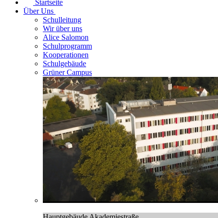
Startseite
Über Uns
Schulleitung
Wir über uns
Alice Salomon
Schulprogramm
Kooperationen
Schulgebäude
Grüner Campus
Hauptgebäude Akademiestraße