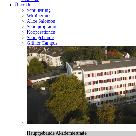
Über Uns
Schulleitung
Wir über uns
Alice Salomon
Schulprogramm
Kooperationen
Schulgebäude
Grüner Campus
Hauptgebäude Akademiestraße