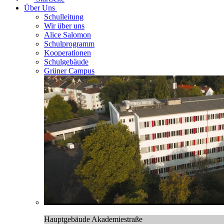
Über Uns
Schulleitung
Wir über uns
Alice Salomon
Schulprogramm
Kooperationen
Schulgebäude
Grüner Campus
Hauptgebäude Akademiestraße