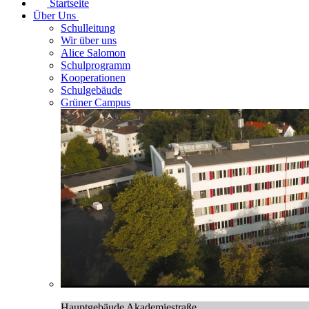
Startseite
Über Uns
Schulleitung
Wir über uns
Alice Salomon
Schulprogramm
Kooperationen
Schulgebäude
Grüner Campus
Hauptgebäude Akademiestraße