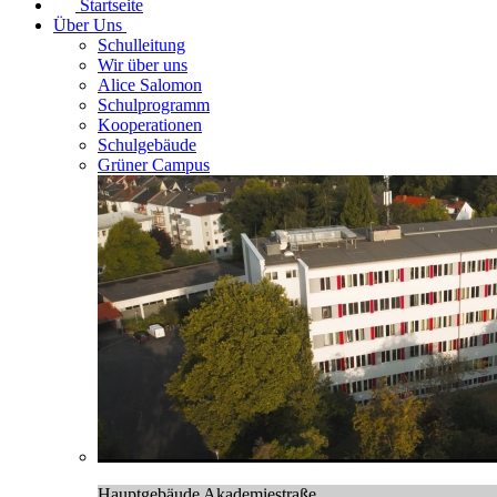
Startseite
Über Uns
Schulleitung
Wir über uns
Alice Salomon
Schulprogramm
Kooperationen
Schulgebäude
Grüner Campus
Hauptgebäude Akademiestraße