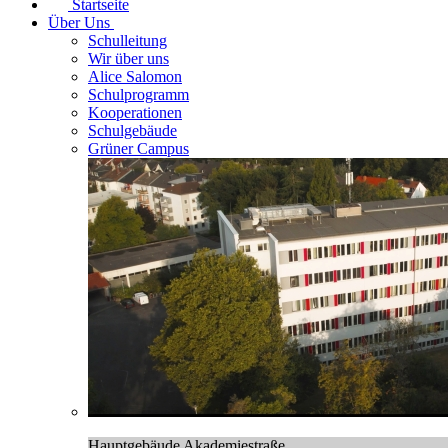
Startseite
Über Uns
Schulleitung
Wir über uns
Alice Salomon
Schulprogramm
Kooperationen
Schulgebäude
Grüner Campus
Hauptgebäude Akademiestraße