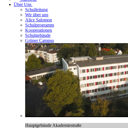
Über Uns
Schulleitung
Wir über uns
Alice Salomon
Schulprogramm
Kooperationen
Schulgebäude
Grüner Campus
Hauptgebäude Akademiestraße