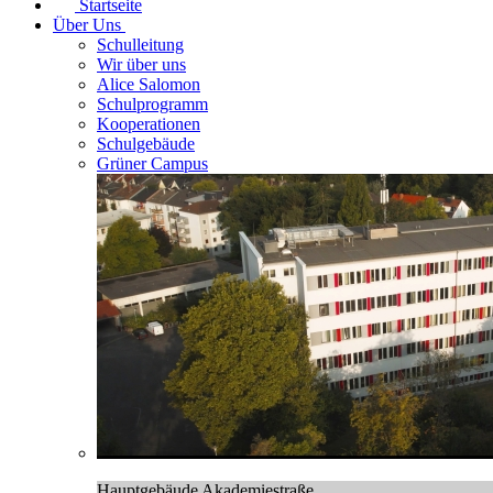
Startseite
Über Uns
Schulleitung
Wir über uns
Alice Salomon
Schulprogramm
Kooperationen
Schulgebäude
Grüner Campus
Hauptgebäude Akademiestraße