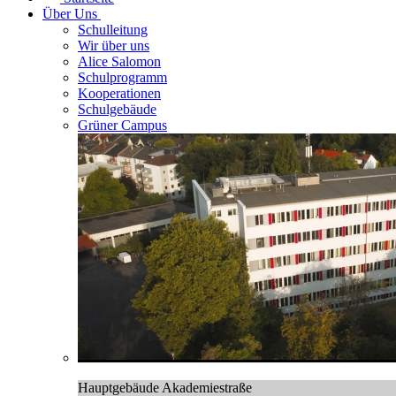
Über Uns
Schulleitung
Wir über uns
Alice Salomon
Schulprogramm
Kooperationen
Schulgebäude
Grüner Campus
Hauptgebäude Akademiestraße