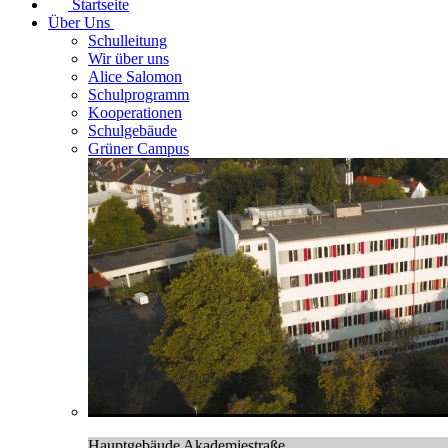
Startseite
Über Uns
Schulleitung
Wir über uns
Alice Salomon
Schulprogramm
Kooperationen
Schulgebäude
Grüner Campus
Hauptgebäude Akademiestraße