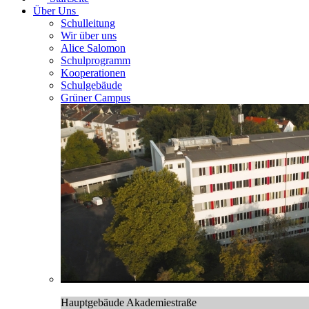
Über Uns
Schulleitung
Wir über uns
Alice Salomon
Schulprogramm
Kooperationen
Schulgebäude
Grüner Campus
Hauptgebäude Akademiestraße