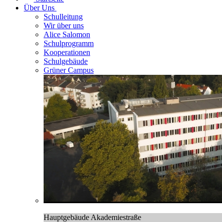
Über Uns
Schulleitung
Wir über uns
Alice Salomon
Schulprogramm
Kooperationen
Schulgebäude
Grüner Campus
Hauptgebäude Akademiestraße