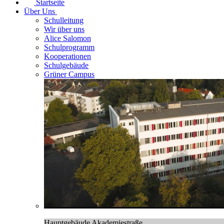
Startseite
Über Uns
Schulleitung
Wir über uns
Alice Salomon
Schulprogramm
Kooperationen
Schulgebäude
Grüner Campus
Hauptgebäude Akademiestraße