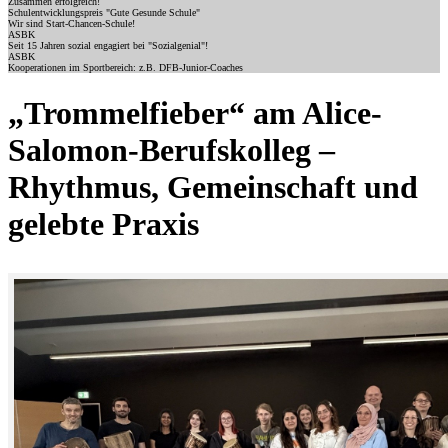
Zusammen erfolgreich!
Schulentwicklungspreis "Gute Gesunde Schule"
Wir sind Start-Chancen-Schule!
ASBK
Seit 15 Jahren sozial engagiert bei "Sozialgenial"!
ASBK
Kooperationen im Sportbereich: z.B. DFB-Junior-Coaches
„Trommelfieber“ am Alice-
Salomon-Berufskolleg –
Rhythmus, Gemeinschaft und
gelebte Praxis