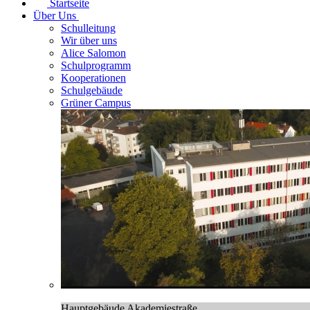
Startseite
Über Uns
Schulleitung
Wir über uns
Alice Salomon
Schulprogramm
Kooperationen
Schulgebäude
Grüner Campus
Hauptgebäude Akademiestraße