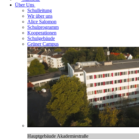
Über Uns
Schulleitung
Wir über uns
Alice Salomon
Schulprogramm
Kooperationen
Schulgebäude
Grüner Campus
Hauptgebäude Akademiestraße