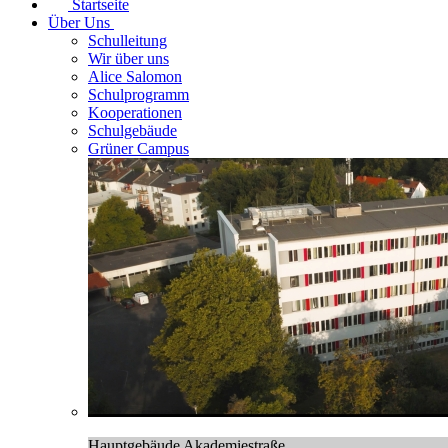
Startseite
Über Uns
Schulleitung
Wir über uns
Alice Salomon
Schulprogramm
Kooperationen
Schulgebäude
Grüner Campus
Hauptgebäude Akademiestraße