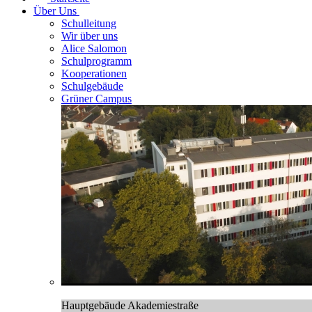
Über Uns
Schulleitung
Wir über uns
Alice Salomon
Schulprogramm
Kooperationen
Schulgebäude
Grüner Campus
Hauptgebäude Akademiestraße