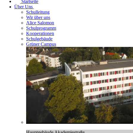
Startseite
Über Uns
Schulleitung
Wir über uns
Alice Salomon
Schulprogramm
Kooperationen
Schulgebäude
Grüner Campus
Hauptgebäude Akademiestraße