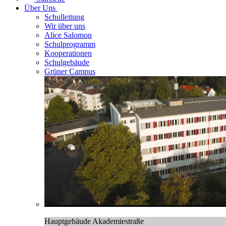
Über Uns
Schulleitung
Wir über uns
Alice Salomon
Schulprogramm
Kooperationen
Schulgebäude
Grüner Campus
Hauptgebäude Akademiestraße