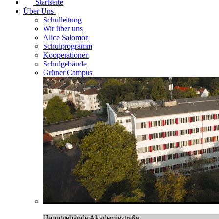
Startseite
Über Uns
Schulleitung
Wir über uns
Alice Salomon
Schulprogramm
Kooperationen
Schulgebäude
Grüner Campus
Hauptgebäude Akademiestraße