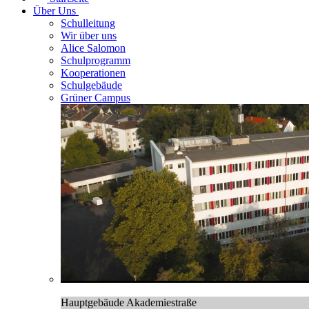
Über Uns
Schulleitung
Wir über uns
Alice Salomon
Schulprogramm
Kooperationen
Schulgebäude
Grüner Campus
Hauptgebäude Akademiestraße