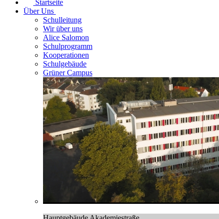
Startseite
Über Uns
Schulleitung
Wir über uns
Alice Salomon
Schulprogramm
Kooperationen
Schulgebäude
Grüner Campus
Hauptgebäude Akademiestraße