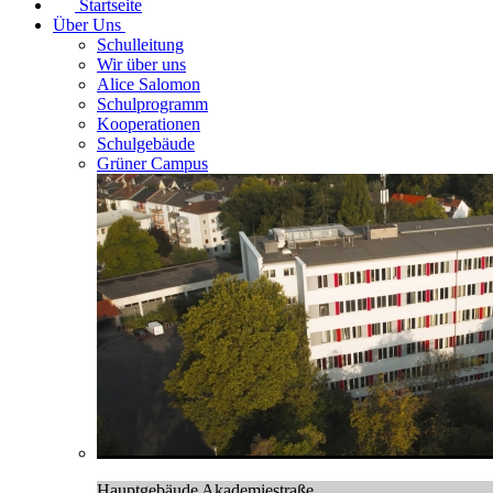
Startseite
Über Uns
Schulleitung
Wir über uns
Alice Salomon
Schulprogramm
Kooperationen
Schulgebäude
Grüner Campus
Hauptgebäude Akademiestraße