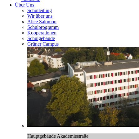
Über Uns
Schulleitung
Wir über uns
Alice Salomon
Schulprogramm
Kooperationen
Schulgebäude
Grüner Campus
Hauptgebäude Akademiestraße