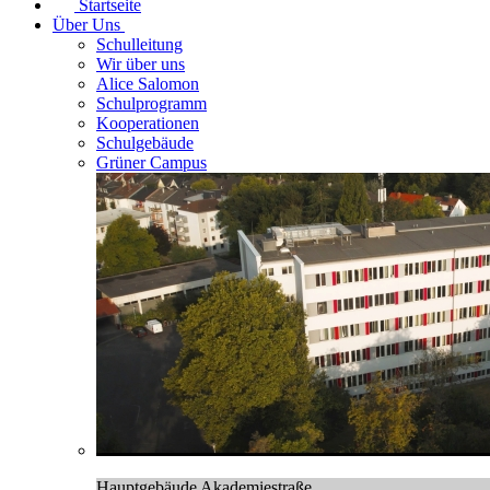
Startseite
Über Uns
Schulleitung
Wir über uns
Alice Salomon
Schulprogramm
Kooperationen
Schulgebäude
Grüner Campus
Hauptgebäude Akademiestraße