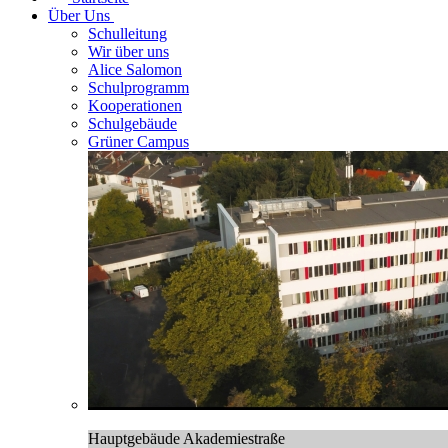
Über Uns
Schulleitung
Wir über uns
Alice Salomon
Schulprogramm
Kooperationen
Schulgebäude
Grüner Campus
Hauptgebäude Akademiestraße