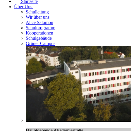
Startseite
Über Uns
Schulleitung
Wir über uns
Alice Salomon
Schulprogramm
Kooperationen
Schulgebäude
Grüner Campus
Hauptgebäude Akademiestraße