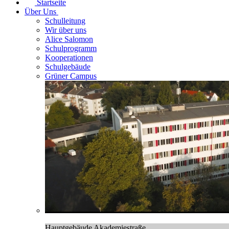
Startseite
Über Uns
Schulleitung
Wir über uns
Alice Salomon
Schulprogramm
Kooperationen
Schulgebäude
Grüner Campus
Hauptgebäude Akademiestraße